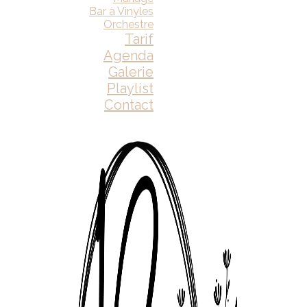
Bar à Vinyles
Orchestre
Tarif
Agenda
Galerie
Playlist
Contact