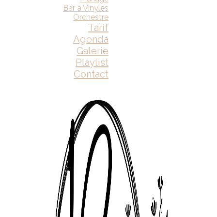
Bar à Vinyles
Orchestre
Tarif
Agenda
Galerie
Playlist
Contact