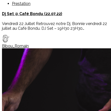
Prestation
Dj Set @ Café Bondu (22.07.22)
Vendredi 22 Juillet Retrouvez notre Dj, Bonnie vendredi 22
juillet au Café Bondu. DJ Set – 19H30 23H30…
Bibou_Romain