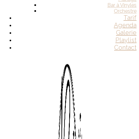
Bar à Vinyles
Orchestre
Tarif
Agenda
Galerie
Playlist
Contact