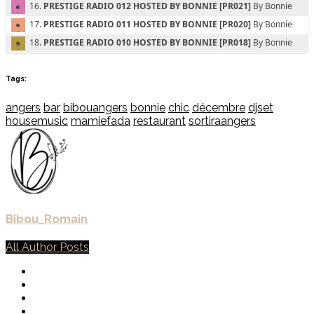
Tags:
angers
bar
bibouangers
bonnie
chic
décembre
djset
housemusic
mamiefada
restaurant
sortiraangers
Bibou_Romain
All Author Posts