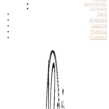
Bar à Vinyles
Orchestre
Tarif
Agenda
Galerie
Playlist
Contact