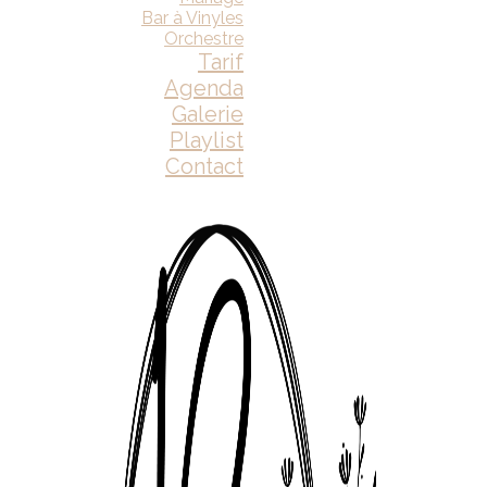
Bar à Vinyles
Orchestre
Tarif
Agenda
Galerie
Playlist
Contact