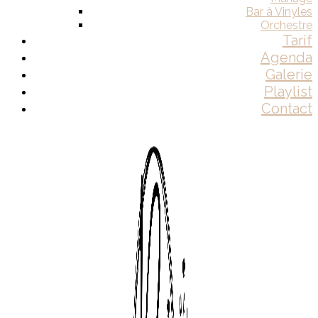
Bar à Vinyles
Orchestre
Tarif
Agenda
Galerie
Playlist
Contact