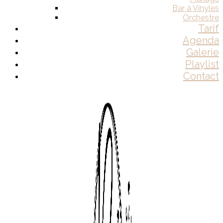
Bar à Vinyles
Orchestre
Tarif
Agenda
Galerie
Playlist
Contact