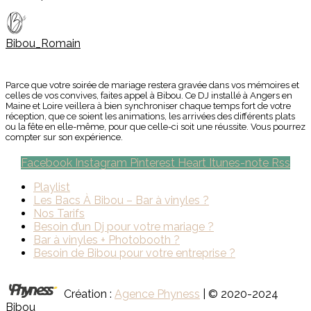
Bibou_Romain
Parce que votre soirée de mariage restera gravée dans vos mémoires et
celles de vos convives, faites appel à Bibou. Ce DJ installé à Angers en
Maine et Loire veillera à bien synchroniser chaque temps fort de votre
réception, que ce soient les animations, les arrivées des différents plats
ou la fête en elle-même, pour que celle-ci soit une réussite. Vous pourrez
compter sur son expérience.
Facebook
Instagram
Pinterest
Heart
Itunes-note
Rss
Playlist
Les Bacs À Bibou – Bar à vinyles ?
Nos Tarifs
Besoin d’un Dj pour votre mariage ?
Bar à vinyles + Photobooth ?
Besoin de Bibou pour votre entreprise ?
Création :
Agence Phyness
| © 2020-2024
Bibou