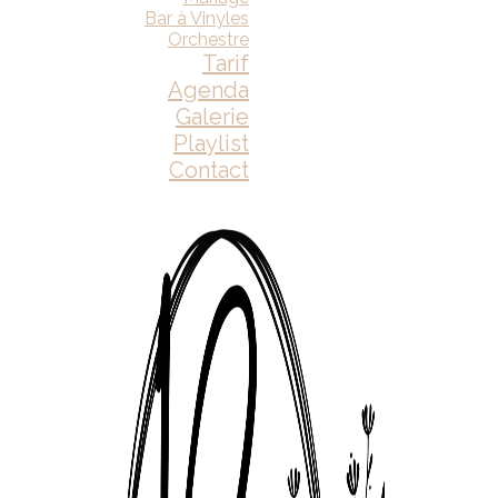
Bar à Vinyles
Orchestre
Tarif
Agenda
Galerie
Playlist
Contact