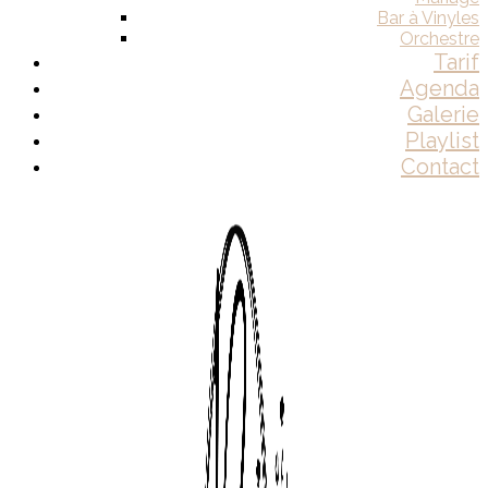
Bar à Vinyles
Orchestre
Tarif
Agenda
Galerie
Playlist
Contact