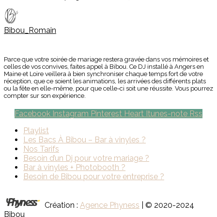
Bibou_Romain
Parce que votre soirée de mariage restera gravée dans vos mémoires et
celles de vos convives, faites appel à Bibou. Ce DJ installé à Angers en
Maine et Loire veillera à bien synchroniser chaque temps fort de votre
réception, que ce soient les animations, les arrivées des différents plats
ou la fête en elle-même, pour que celle-ci soit une réussite. Vous pourrez
compter sur son expérience.
Facebook
Instagram
Pinterest
Heart
Itunes-note
Rss
Playlist
Les Bacs À Bibou – Bar à vinyles ?
Nos Tarifs
Besoin d’un Dj pour votre mariage ?
Bar à vinyles + Photobooth ?
Besoin de Bibou pour votre entreprise ?
Création :
Agence Phyness
| © 2020-2024
Bibou