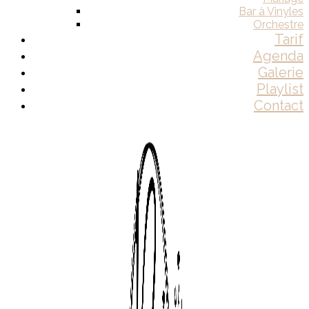
Bar à Vinyles
Orchestre
Tarif
Agenda
Galerie
Playlist
Contact