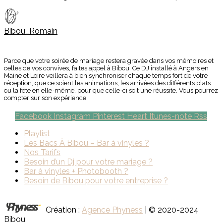
Bibou_Romain
Parce que votre soirée de mariage restera gravée dans vos mémoires et
celles de vos convives, faites appel à Bibou. Ce DJ installé à Angers en
Maine et Loire veillera à bien synchroniser chaque temps fort de votre
réception, que ce soient les animations, les arrivées des différents plats
ou la fête en elle-même, pour que celle-ci soit une réussite. Vous pourrez
compter sur son expérience.
Facebook
Instagram
Pinterest
Heart
Itunes-note
Rss
Playlist
Les Bacs À Bibou – Bar à vinyles ?
Nos Tarifs
Besoin d’un Dj pour votre mariage ?
Bar à vinyles + Photobooth ?
Besoin de Bibou pour votre entreprise ?
Création :
Agence Phyness
| © 2020-2024
Bibou