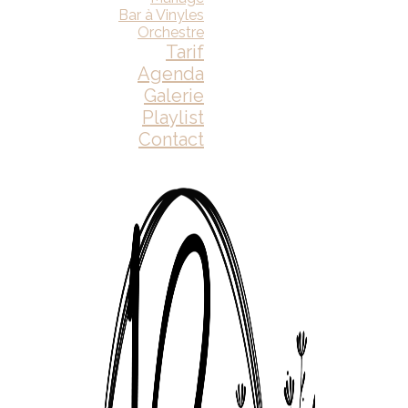
Bar à Vinyles
Orchestre
Tarif
Agenda
Galerie
Playlist
Contact