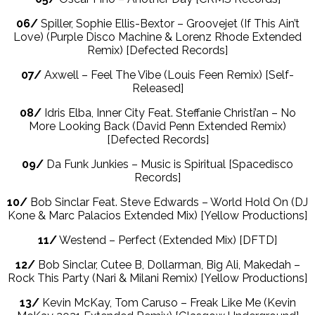
06/
Spiller, Sophie Ellis-Bextor – Groovejet (If This Ain’t
Love) (Purple Disco Machine & Lorenz Rhode Extended
Remix) [Defected Records]
07/
Axwell – Feel The Vibe (Louis Feen Remix) [Self-
Released]
08/
Idris Elba, Inner City Feat. Steffanie Christi’an – No
More Looking Back (David Penn Extended Remix)
[Defected Records]
09/
Da Funk Junkies – Music is Spiritual [Spacedisco
Records]
10/
Bob Sinclar Feat. Steve Edwards – World Hold On (DJ
Kone & Marc Palacios Extended Mix) [Yellow Productions]
11/
Westend – Perfect (Extended Mix) [DFTD]
12/
Bob Sinclar, Cutee B, Dollarman, Big Ali, Makedah –
Rock This Party (Nari & Milani Remix) [Yellow Productions]
13/
Kevin McKay, Tom Caruso – Freak Like Me (Kevin