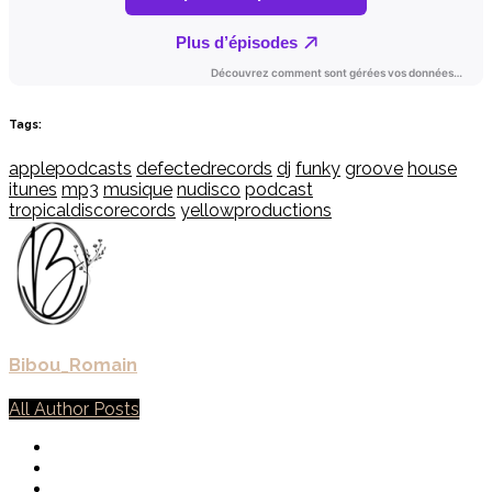
Tags:
applepodcasts
defectedrecords
dj
funky
groove
house
itunes
mp3
musique
nudisco
podcast
tropicaldiscorecords
yellowproductions
Bibou_Romain
All Author Posts