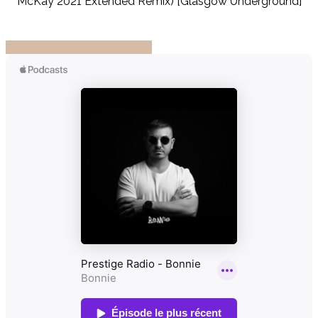
McKay 2021 Extended Remix) [Glasgow Underground]
Écouter sur Apple Podcasts