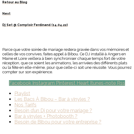
Retour au Blog
Next
Dj Set @ Comptoir Ferdinand (14.04.22)
Parce que votre soirée de mariage restera gravée dans vos mémoires et
celles de vos convives, faites appel à Bibou. Ce DJ installé à Angers en
Maine et Loire veillera à bien synchroniser chaque temps fort de votre
réception, que ce soient les animations, les arrivées des différents plats
ou la fête en elle-même, pour que celle-ci soit une réussite. Vous pourrez
compter sur son expérience.
Facebook
Instagram
Pinterest
Heart
Itunes-note
Rss
Playlist
Les Bacs À Bibou – Bar à vinyles ?
Nos Tarifs
Besoin d’un Dj pour votre mariage ?
Bar à vinyles + Photobooth ?
Besoin de Bibou pour votre entreprise ?