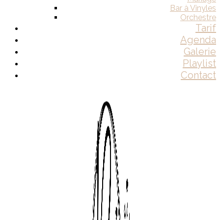
Bar à Vinyles
Orchestre
Tarif
Agenda
Galerie
Playlist
Contact