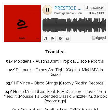
Tracklist
01/
Moodena – Austin’s Joint [Tropical Disco Records]
02/
Dj Laurel – Times Are Tight (Original Mix) [SPA In
Disco]
03/
HP Vince – Disco Strings [Groovy Riddim Records]
04/
Horse Meat Disco, Feat. Fi McCluskey – Love If You
Need It (Mousse T.’s Extended Classic Shizzle) [Glitterbox
Recordings]
05/
Oscar Pino – Another Day [CRMS Records]