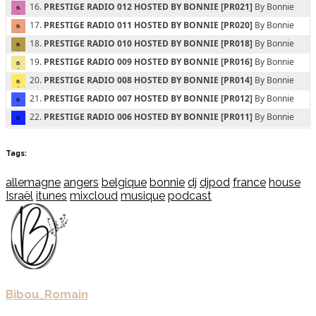
Tags:
allemagne
angers
belgique
bonnie
dj
djpod
france
house
Israël
itunes
mixcloud
musique
podcast
Bibou_Romain