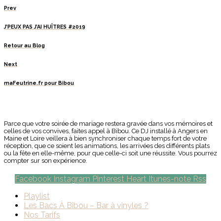
Prev
J’PEUX PAS J’AI HUÎTRES #2019
Retour au Blog
Next
maFeutrine.fr pour Bibou
Parce que votre soirée de mariage restera gravée dans vos mémoires et
celles de vos convives, faites appel à Bibou. Ce DJ installé à Angers en
Maine et Loire veillera à bien synchroniser chaque temps fort de votre
réception, que ce soient les animations, les arrivées des différents plats
ou la fête en elle-même, pour que celle-ci soit une réussite. Vous pourrez
compter sur son expérience.
Facebook
Instagram
Pinterest
Heart
Itunes-note
Rss
Playlist
Les Bacs À Bibou – Bar à vinyles ?
Nos Tarifs