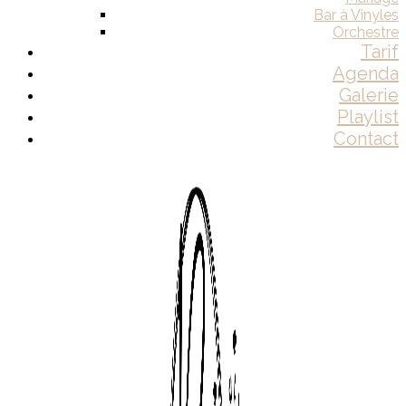
Bar à Vinyles
Orchestre
Tarif
Agenda
Galerie
Playlist
Contact