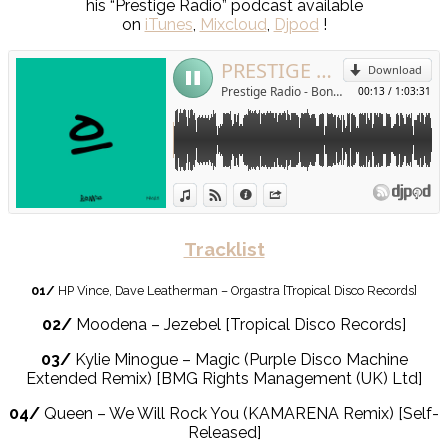
his “Prestige Radio” podcast available
on
iTunes
,
Mixcloud
,
Djpod
!
Tracklist
01/
HP Vince, Dave Leatherman – Orgastra [Tropical Disco Records]
02/
Moodena – Jezebel [Tropical Disco Records]
03/
Kylie Minogue – Magic (Purple Disco Machine
Extended Remix) [BMG Rights Management (UK) Ltd]
04/
Queen – We Will Rock You (KAMARENA Remix) [Self-
Released]