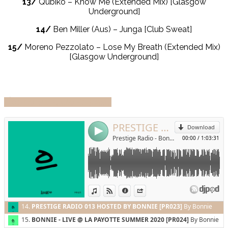
13/
Qubiko – Know Me (Extended Mix) [Glasgow
Underground]
14/
Ben Miller (Aus) – Junga [Club Sweat]
15/
Moreno Pezzolato – Lose My Breath (Extended Mix)
[Glasgow Underground]
Écouter sur Apple Podcasts