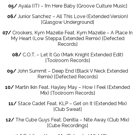
05/
Ayala (IT) – I’m Here Baby [Groove Culture Music]
06/
Junior Sanchez – All This Love (Extended Version)
[Glasgow Underground]
07/
Crookers, Kym Mazelle Feat. Kym Mazelle – A Place In
My Heart (Low Steppa Extended Remix) [Defected
Records]
08/
C.O.T. – Let It Go (Mark Knight Extended Edit)
[Toolroom Records]
09/
John Summit – Deep End (Black V Neck Extended
Remix) [Defected Records]
10/
Martin Ikin Feat. Hayley May – How I Feel (Extended
Mix) [Toolroom Records]
11/
Stace Cadet Feat. KLP – Get on It (Extended Mix)
[Club Sweat]
12/
The Cube Guys Feat. Denitia – Nite Away (Club Mix)
[Cube Recordings]