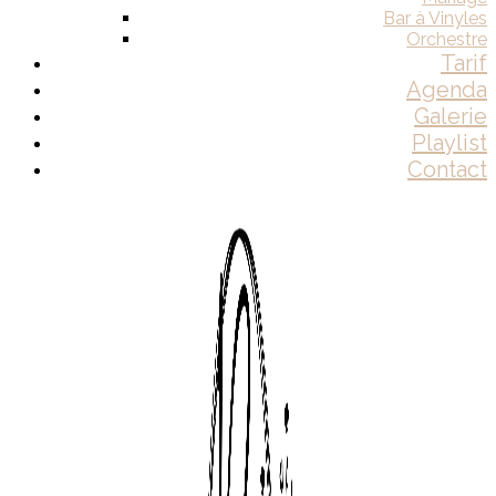
Bar à Vinyles
Orchestre
Tarif
Agenda
Galerie
Playlist
Contact