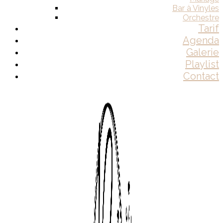
Bar à Vinyles
Orchestre
Tarif
Agenda
Galerie
Playlist
Contact