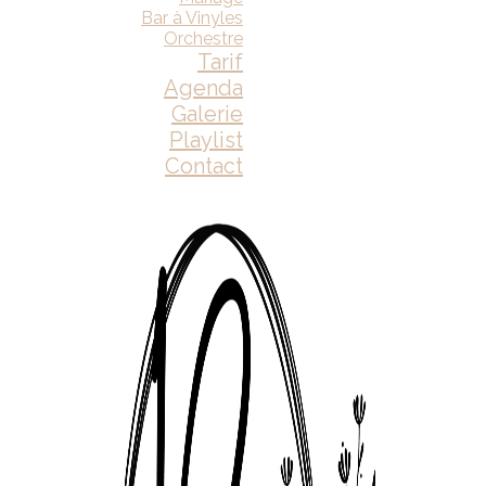
Bar à Vinyles
Orchestre
Tarif
Agenda
Galerie
Playlist
Contact